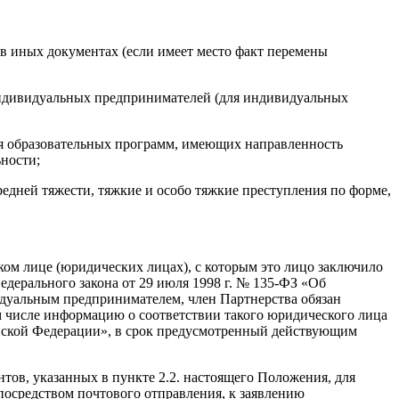
в иных документах (если имеет место факт перемены
индивидуальных предпринимателей (для индивидуальных
ия образовательных программ, имеющих направленность
ьности;
редней тяжести, тяжкие и особо тяжкие преступления по форме,
ом лице (юридических лицах), с которым это лицо заключило
едерального закона от 29 июля 1998 г. № 135-ФЗ «Об
идуальным предпринимателем, член Партнерства обязан
м числе информацию о соответствии такого юридического лица
сийской Федерации», в срок предусмотренный действующим
тов, указанных в пункте 2.2. настоящего Положения, для
посредством почтового отправления, к заявлению