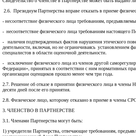
Свидетельство о членстве в Партнерстве может быть выдано ли
2.6. Президиум Партнерства вправе отказать в приеме физи
- несоответствие физического лица требованиям, предъявляе
- несоответствие физического лица требованиям настоящего П
- наличия подтвержденных фактов нарушения этического пове
деятельности, включая, но не ограничиваясь установлением фа
специалистов в области оценочной деятельности.
- исключение физического лица из членов другой саморегули
Федерации», принятых в соответствии с ним нормативных пра
организации оценщиков прошло менее чем три года.
2.7. Решение об отказе в принятии физического лица в члены
десяти дней после его принятия.
2.8. Физическое лицо, которому отказано в приеме в члены СР
3. ЧЛЕНСТВО В ПАРТНЕРСТВЕ
3.1. Членами Партнерства могут быть:
1) учредители Партнерства, отвечающие требованиям, предъяв