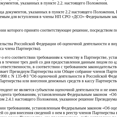
кументов, указанных в пункте 2.2. настоящего Положения.
лица документов, указанных в пункте 2.2 настоящего Положения
ляемым для вступления в члены НП СРО «ДСО» Федеральным зак
ии которого принято соответствующее решение, посредством по
ельства Российской Федерации об оценочной деятельности и вну
са члена Партнерства).
е о его соответствии требованиям к членству в Партнерстве, у
 в течение трех дней со дня предоставления данным лицом по а
ответственности, в соответствии с требованием законодательств
ливает Президиум Партнерства или Общее собрание членов Парт
1998 г. N 135-ФЗ "Об оценочной деятельности в Российской Фед
 Партнерства или внесения денежных средств в кассу Партнерств
тендент не является субъектом оценочной деятельности и не име
тендента требованиям, установленным Федеральным законом «Об
ом 2.4.1 настоящего Положения, указанное решение Президиума
твии требованиям, установленным Федеральным законом «Об оце
й со дня внесения сведений о нем в реестр членов Партнерства 