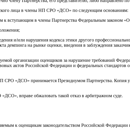
чно члену Партнерства, его представителю, либо направлено по
ческого лица в члены НП СРО «ДСО» по следующим основаниям:
мым к вступающим в члены Партнерства Федеральным законом «О
оложения;
дения и/или нарушения кодекса этики другого профессионально
кта демпинга на рынке оценки, введения в заблуждения заказчи
руемой организации оценщиков за нарушение требований Федера
вовых актов Российской Федерации и федеральных стандартов о
 НП СРО «ДСО» принимается Президиумом Партнерства. Копия ук
О «ДСО», вправе обжаловать такой отказ в арбитражном суде.
ляемым к оценщикам законодательством Российской Федерации в