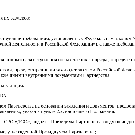
 их размеров;
етствующие требованиям, установленным Федеральным законом №
чной деятельности в Российской Федерации»), а также требова
ство открыто для вступления новых членов в порядке, определе
ностями, предусмотренными законодательством Российской Фед
также иными внутренними документами Партнерства.
тьим лицам.
ТВА
ом Партнерства на основании заявления и документов, предос
явлению, указан в пункте 2.2. настоящего Положения.
 НП СРО «ДСО», подает в Президиум Партнерства следующие до
рме, утвержденной Президиумом Партнерства;