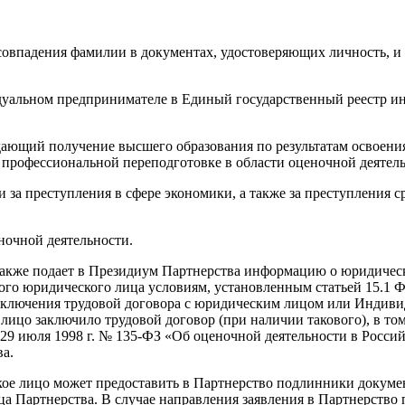
овпадения фамилии в документах, удостоверяющих личность, и 
идуальном предпринимателе в Единый государственный реестр 
ждающий получение высшего образования по результатам освоен
о профессиональной переподготовке в области оценочной деятел
 за преступления в сфере экономики, а также за преступления с
ночной деятельности.
также подает в Президиум Партнерства информацию о юридическ
ого юридического лица условиям, установленным статьей 15.1 Ф
заключения трудовой договора с юридическим лицом или Индив
лицо заключило трудовой договор (при наличии такового), в то
т 29 июля 1998 г. № 135-ФЗ «Об оценочной деятельности в Рос
а.
ское лицо может предоставить в Партнерство подлинники докумен
а Партнерства. В случае направления заявления в Партнерство 