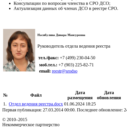
Консультации по вопросам членства в СРО ДСО;
Актуализация данных об членах ДСО в реестре СРО.
Насибулина Динара Мансуровна
Руководитель отдела ведения реестра
тел./факс:
+7 (499) 230-04-50
моб.тел.:
+7 (903) 225-82-71
email:
reestr
@
srodso
Дата
Дата
№
Файл
размещения
обновления
1.
Отдел ведения реестра.docx
01.06.2024 18:25
Первая публикация: 27.03.2014 00:00. Последнее обновление: 24
© 2010–2015
Некоммерческое партнерство